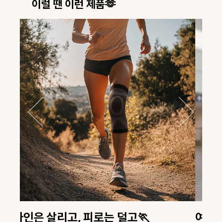
이럴 땐 이런 제품🫶
여행은 체력전이 아니라 '장비전'✈️
열심