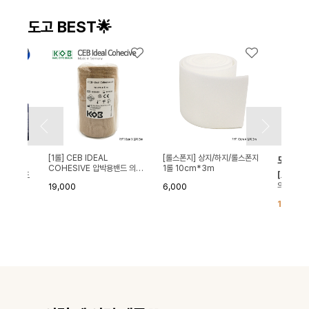
도고 BEST🌟
[1롤] CEB IDEAL
[롤스폰지] 상지/하지/롤스폰지
도고렉
COHESIVE 압박용밴드 의료
1롤 10cm*3m
압박용밴드
[도고 렉
기기 10cm*5m(가로*세로)
재질 고정
의료용 압
19,000
6,000
단한재질 
0,500
10%
3
30mmH