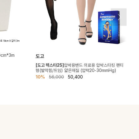
0cm*3m
도고
[도고 렉스타25]
압박용밴드 의료용 압박스타킹 팬티
[
형(발막힘/트임) 얇은재질 (압력20-30mmHg)
발
10%
56,000
50,400
1