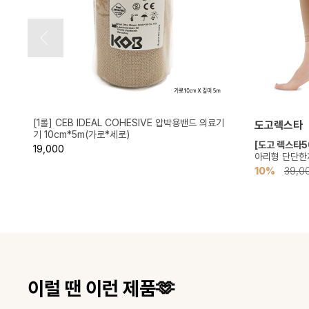
[1롤] CEB IDEAL COHESIVE 압박용밴드 의료기
도고렉스타
기 10cm*5m(가로*세로)
종
[도고 렉스타5
19,000
아리형 단단한재
10%
39,0
이럴 땐 이런 제품🫶