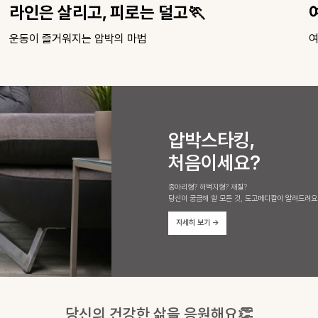
여행은 체력전이 아니라 '장비전'✈️
여행용 베스트 아이템 모음
지
압박스타킹,
처음이세요?
종아리형? 허벅지형? 재질?
당신이 궁금해 할 모든 것, 도고메디칼이 알려드려요
자세히 보기
→
당신의 건강한 삶을 응원해요👏