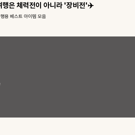
열심히 일한 당신에게🤍
엄마
긋지긋한 다리붓기
당신의
!