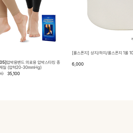
[롤스폰지] 상지/하지/롤스폰지 1롤 1
05]
압박용밴드 의료용 압박스타킹 종
6,000
질 (압력20-30mmHg)
00
35,100